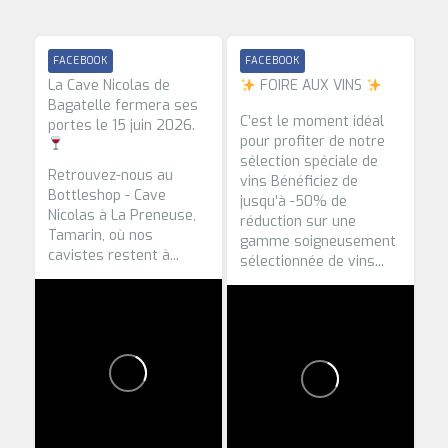
FACEBOOK
FACEBOOK
La Cave Nicolas de
FOIRE AUX VINS
Bagatelle fermera ses
C’est le moment idéal
portes le 15 juin 2026.
pour profiter de notre
sélection spéciale de
Retrouvez-nous au
vins
Bénéficiez de
Bottleshop - Cave
jusqu’à -50% de
Nicolas à La Preneuse,
réduction sur une
Tamarin, où nos
gamme soigneusement
cavistes restent à...
sélectionnée de vins...