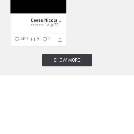
Caves Nicolas Maurice
cavesnicolasmaurice
Aug 22
489
5
3
SHOW MORE