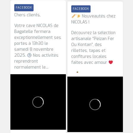
FACEBOOK
FACEBOOK
Chers clients,
Nouveautés chez
NICOLAS !
Votre cave NICOLAS de
Bagatelle fermera
Découvrez la sélection
exceptionnellement ses
artisanale “Peizan Fer
portes à 13h30 le
Ou Kontan”, des
samedi 8 novembre
rillettes, tapas et
2025.
Nos activités
confitures locales
reprendront
faites avec amour
normalement le...
...